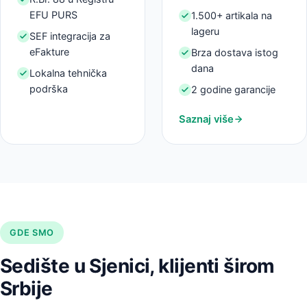
EFU PURS
1.500+ artikala na
lageru
SEF integracija za
eFakture
Brza dostava istog
dana
Lokalna tehnička
podrška
2 godine garancije
Saznaj više
GDE SMO
Sedište u Sjenici, klijenti širom
Srbije