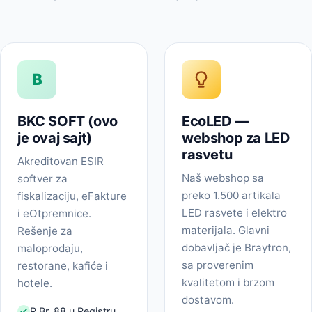
B
BKC SOFT (ovo
EcoLED —
je ovaj sajt)
webshop za LED
rasvetu
Akreditovan ESIR
Naš webshop sa
softver za
preko 1.500 artikala
fiskalizaciju, eFakture
LED rasvete i elektro
i eOtpremnice.
materijala. Glavni
Rešenje za
dobavljač je Braytron,
maloprodaju,
sa proverenim
restorane, kafiće i
kvalitetom i brzom
hotele.
dostavom.
R.Br. 88 u Registru