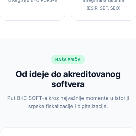
u Registru EFU PURS-a
integrisana sistema
(ESIR, SEF, SEO)
NAŠA PRIČA
Od ideje do akreditovanog
softvera
Put BKC SOFT-a kroz najvažnije momente u istoriji
srpske fiskalizacije i digitalizacije.