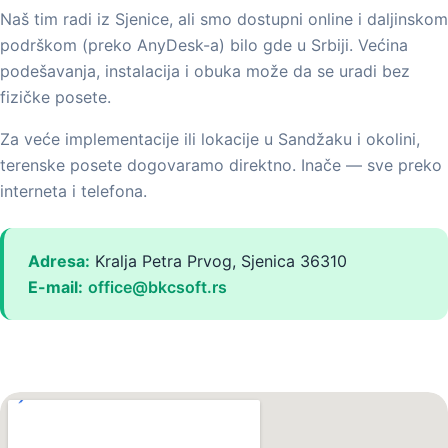
Naš tim radi iz Sjenice, ali smo dostupni online i daljinskom
podrškom (preko AnyDesk-a) bilo gde u Srbiji. Većina
podešavanja, instalacija i obuka može da se uradi bez
fizičke posete.
Za veće implementacije ili lokacije u Sandžaku i okolini,
terenske posete dogovaramo direktno. Inače — sve preko
interneta i telefona.
Adresa:
Kralja Petra Prvog, Sjenica 36310
E-mail:
office@bkcsoft.rs