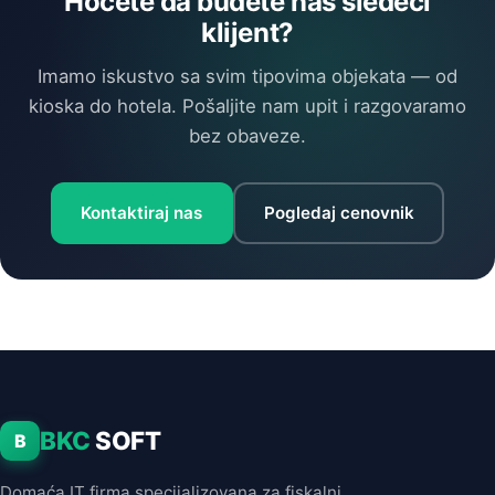
Hoćete da budete naš sledeći
klijent?
Imamo iskustvo sa svim tipovima objekata — od
kioska do hotela. Pošaljite nam upit i razgovaramo
bez obaveze.
Kontaktiraj nas
Pogledaj cenovnik
BKC
SOFT
B
Domaća IT firma specijalizovana za fiskalni