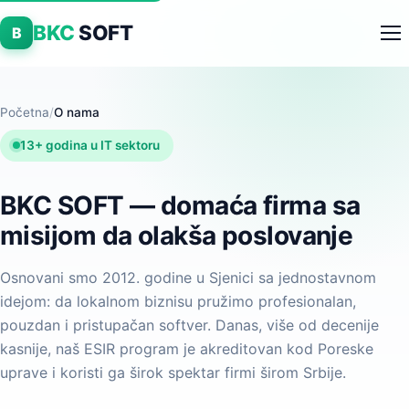
BKC
SOFT
B
Početna
/
O nama
13+ godina u IT sektoru
BKC SOFT — domaća firma sa
misijom da olakša poslovanje
Osnovani smo 2012. godine u Sjenici sa jednostavnom
idejom: da lokalnom biznisu pružimo profesionalan,
pouzdan i pristupačan softver. Danas, više od decenije
kasnije, naš ESIR program je akreditovan kod Poreske
uprave i koristi ga širok spektar firmi širom Srbije.