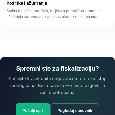
Podrška i ažuriranja
Stalna tehnička podrška, daljinska pomoć i automatska
ažuriranja softvera u skladu sa zakonskim izmenama.
Spremni ste za fiskalizaciju?
Pošaljite kratak upit i odgovorićemo u toku istog
radnog dana. Bez obaveze — samo razgovor o
vašim potrebama.
Pošalji upit
Pogledaj cenovnik