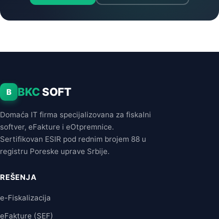
BKC
SOFT
B
Domaća IT firma specijalizovana za fiskalni
softver, eFakture i eOtpremnice.
Sertifikovan ESIR pod rednim brojem 88 u
registru Poreske uprave Srbije.
REŠENJA
e-Fiskalizacija
eFakture (SEF)