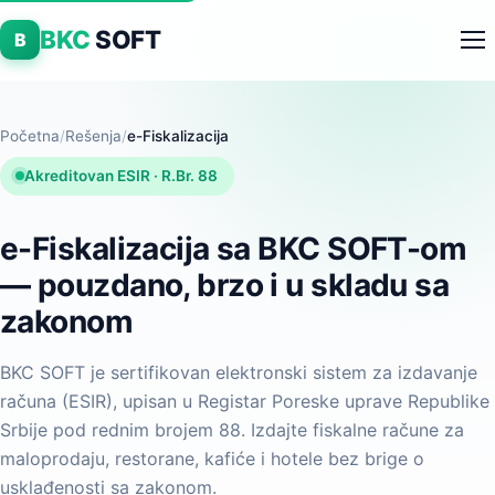
BKC
SOFT
B
Početna
/
Rešenja
/
e-Fiskalizacija
Akreditovan ESIR · R.Br. 88
e-Fiskalizacija sa BKC SOFT-om
— pouzdano, brzo i u skladu sa
zakonom
BKC SOFT je sertifikovan elektronski sistem za izdavanje
računa (ESIR), upisan u Registar Poreske uprave Republike
Srbije pod rednim brojem 88. Izdajte fiskalne račune za
maloprodaju, restorane, kafiće i hotele bez brige o
usklađenosti sa zakonom.