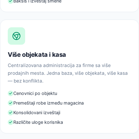
Bakšiš i izveštaj smene
Više objekata i kasa
Centralizovana administracija za firme sa više
prodajnih mesta. Jedna baza, više objekata, više kasa
— bez konflikta.
Cenovnici po objektu
Premeštaji robe između magacina
Konsolidovani izveštaji
Različite uloge korisnika