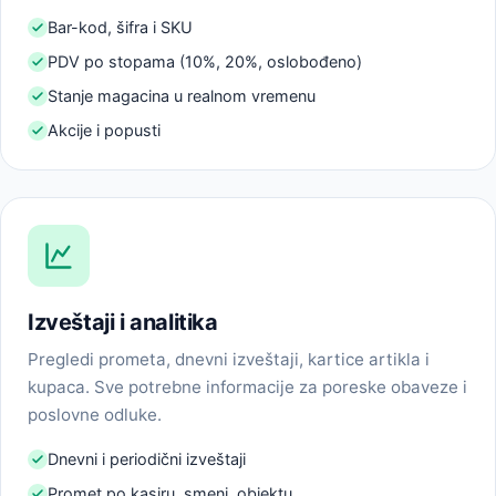
Bar-kod, šifra i SKU
PDV po stopama (10%, 20%, oslobođeno)
Stanje magacina u realnom vremenu
Akcije i popusti
Izveštaji i analitika
Pregledi prometa, dnevni izveštaji, kartice artikla i
kupaca. Sve potrebne informacije za poreske obaveze i
poslovne odluke.
Dnevni i periodični izveštaji
Promet po kasiru, smeni, objektu