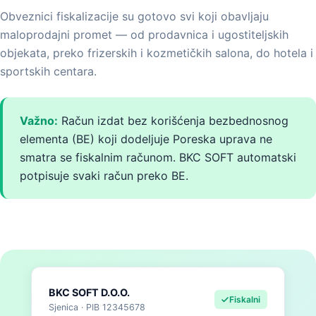
Obveznici fiskalizacije su gotovo svi koji obavljaju
maloprodajni promet — od prodavnica i ugostiteljskih
objekata, preko frizerskih i kozmetičkih salona, do hotela i
sportskih centara.
Važno:
Račun izdat bez korišćenja bezbednosnog
elementa (BE) koji dodeljuje Poreska uprava ne
smatra se fiskalnim računom. BKC SOFT automatski
potpisuje svaki račun preko BE.
BKC SOFT D.O.O.
Fiskalni
Sjenica · PIB 12345678