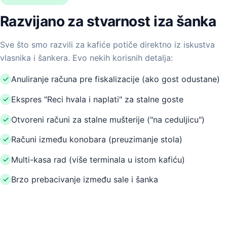
Razvijano za stvarnost iza šanka
Sve što smo razvili za kafiće potiče direktno iz iskustva
vlasnika i šankera. Evo nekih korisnih detalja:
Anuliranje računa pre fiskalizacije (ako gost odustane)
Ekspres "Reci hvala i naplati" za stalne goste
Otvoreni računi za stalne mušterije ("na ceduljicu")
Računi između konobara (preuzimanje stola)
Multi-kasa rad (više terminala u istom kafiću)
Brzo prebacivanje između sale i šanka