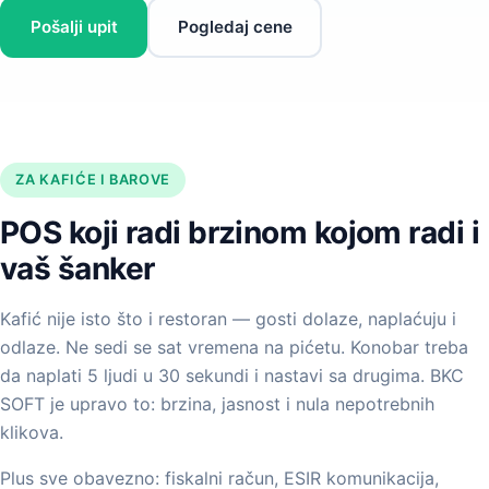
Pošalji upit
Pogledaj cene
ZA KAFIĆE I BAROVE
POS koji radi brzinom kojom radi i
vaš šanker
Kafić nije isto što i restoran — gosti dolaze, naplaćuju i
odlaze. Ne sedi se sat vremena na pićetu. Konobar treba
da naplati 5 ljudi u 30 sekundi i nastavi sa drugima. BKC
SOFT je upravo to: brzina, jasnost i nula nepotrebnih
klikova.
Plus sve obavezno: fiskalni račun, ESIR komunikacija,