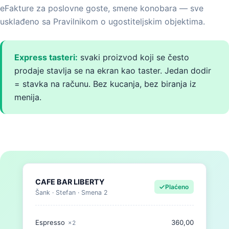
eFakture za poslovne goste, smene konobara — sve
usklađeno sa Pravilnikom o ugostiteljskim objektima.
Express tasteri:
svaki proizvod koji se često
prodaje stavlja se na ekran kao taster. Jedan dodir
= stavka na računu. Bez kucanja, bez biranja iz
menija.
CAFE BAR LIBERTY
Plaćeno
Šank · Stefan · Smena 2
Espresso
360,00
×2