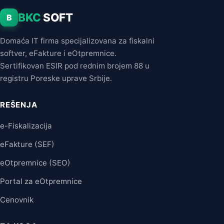
BKC
SOFT
B
Domaća IT firma specijalizovana za fiskalni
softver, eFakture i eOtpremnice.
Sertifikovan ESIR pod rednim brojem 88 u
registru Poreske uprave Srbije.
REŠENJA
e-Fiskalizacija
eFakture (SEF)
eOtpremnice (SEO)
Portal za eOtpremnice
Cenovnik