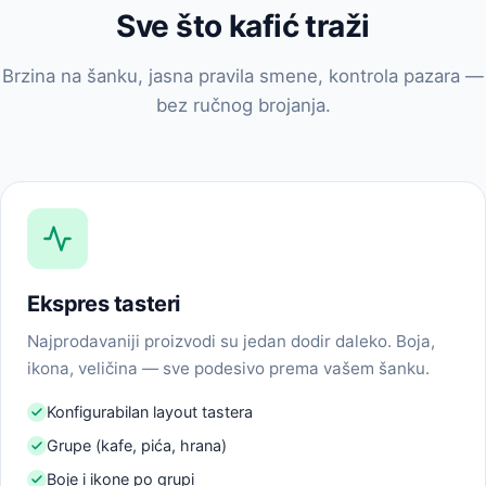
Sve što kafić traži
Brzina na šanku, jasna pravila smene, kontrola pazara —
bez ručnog brojanja.
Ekspres tasteri
Najprodavaniji proizvodi su jedan dodir daleko. Boja,
ikona, veličina — sve podesivo prema vašem šanku.
Konfigurabilan layout tastera
Grupe (kafe, pića, hrana)
Boje i ikone po grupi