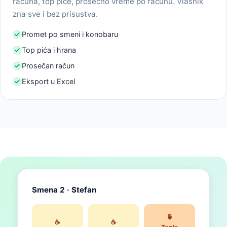
računa, top piće, prosečno vreme po računu. Vlasnik
zna sve i bez prisustva.
Promet po smeni i konobaru
Top pića i hrana
Prosečan račun
Eksport u Excel
Smena 2 · Stefan
🍵
☕
☕