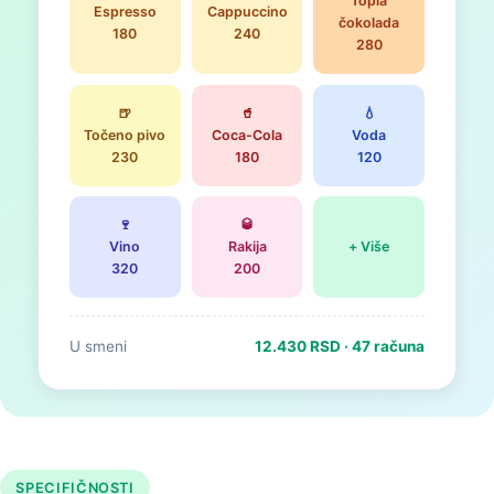
Topla
Espresso
Cappuccino
čokolada
180
240
280
🍺
🥤
💧
Točeno pivo
Coca-Cola
Voda
230
180
120
🍷
🥃
Vino
Rakija
+ Više
320
200
U smeni
12.430 RSD · 47 računa
SPECIFIČNOSTI