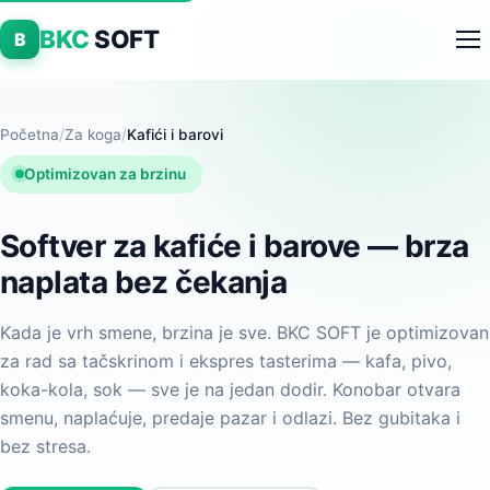
BKC
SOFT
B
Početna
/
Za koga
/
Kafići i barovi
Optimizovan za brzinu
Softver za kafiće i barove — brza
naplata bez čekanja
Kada je vrh smene, brzina je sve. BKC SOFT je optimizovan
za rad sa tačskrinom i ekspres tasterima — kafa, pivo,
koka-kola, sok — sve je na jedan dodir. Konobar otvara
smenu, naplaćuje, predaje pazar i odlazi. Bez gubitaka i
bez stresa.