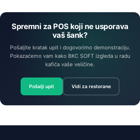
Spremni za POS koji ne usporava
vaš šank?
Pošaljite kratak upit i dogovorimo demonstraciju.
Pokazaćemo vam kako BKC SOFT izgleda u radu
kafića vaše veličine.
Pošalji upit
Vidi za restorane