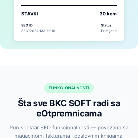
STAVKI
30 kom
SEO ID
Status
SEO-2024-MAR-018
Primljeno
FUNKCIONALNOSTI
Šta sve BKC SOFT radi sa
eOtpremnicama
Pun spektar SEO funkcionalnosti — povezano sa
magacinom, fakturama i poslovnim knjigama.