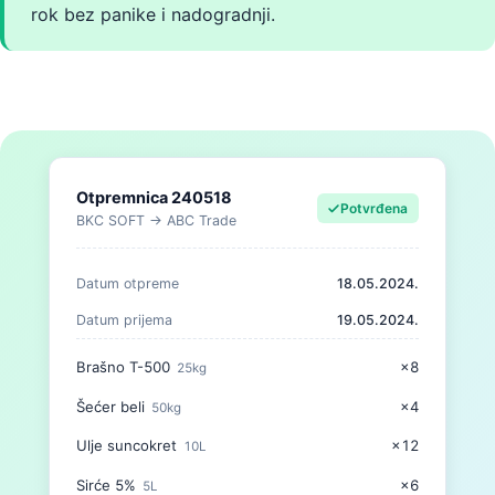
rok bez panike i nadogradnji.
Otpremnica 240518
Potvrđena
BKC SOFT → ABC Trade
Datum otpreme
18.05.2024.
Datum prijema
19.05.2024.
Brašno T-500
×8
25kg
Šećer beli
×4
50kg
Ulje suncokret
×12
10L
Sirće 5%
×6
5L