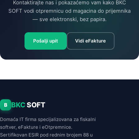
Kontaktirajte nas i pokazaćemo vam kako BKC
SOFT vodi otpremnicu od magacina do prijemnika
— sve elektronski, bez papira.
Pošalji upit
Vidi eFakture
BKC
SOFT
B
Domaća IT firma specijalizovana za fiskalni
softver, eFakture i eOtpremnice.
Sertifikovan ESIR pod rednim brojem 88 u