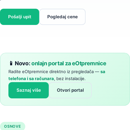
Pošalji upit
Pogledaj cene
📱 Novo:
onlajn portal za eOtpremnice
Radite eOtpremnice direktno iz pregledača —
sa
telefona i sa računara
, bez instalacije.
Saznaj više
Otvori portal
OSNOVE