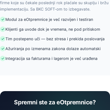
firme koje su čekale poslednji rok plaćale su skuplju i bržu
implementaciju. Sa BKC SOFT-om to izbegavate.
Modul za eOtpremnice je već razvijen i testiran
Klijenti ga uvode dok je vremena, ne pod pritiskom
Tim postepeno uči — bez stresa i prekida poslovanja
Ažuriranja po izmenama zakona dolaze automatski
Integracija sa fakturama i lagerom je već urađena
Spremni ste za eOtpremnice?