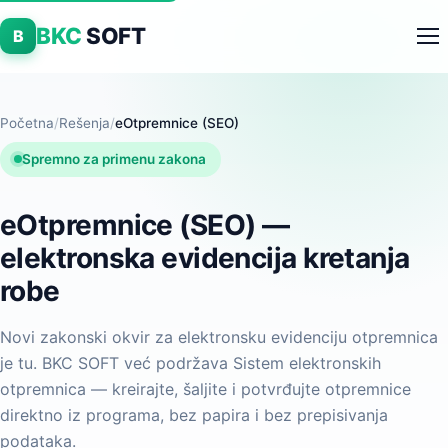
BKC
SOFT
B
Početna
/
Rešenja
/
eOtpremnice (SEO)
Spremno za primenu zakona
eOtpremnice (SEO) —
elektronska evidencija kretanja
robe
Novi zakonski okvir za elektronsku evidenciju otpremnica
je tu. BKC SOFT već podržava Sistem elektronskih
otpremnica — kreirajte, šaljite i potvrđujte otpremnice
direktno iz programa, bez papira i bez prepisivanja
podataka.